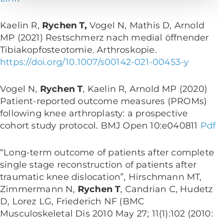
Kaelin R,
Rychen T,
Vogel N, Mathis D, Arnold
MP (2021) Restschmerz nach medial öffnender
Tibiakopfosteotomie. Arthroskopie.
https://doi.org/10.1007/s00142-021-00453-y
Vogel N,
Rychen T
, Kaelin R, Arnold MP (2020)
Patient-reported outcome measures (PROMs)
following knee arthroplasty: a prospective
cohort study protocol. BMJ Open 10:e040811
Pdf
“Long-term outcome of patients after complete
single stage reconstruction of patients after
traumatic knee dislocation”, Hirschmann MT,
Zimmermann N,
Rychen T
, Candrian C, Hudetz
D, Lorez LG, Friederich NF (BMC
Musculoskeletal Dis 2010 May 27; 11(1):102 (2010: