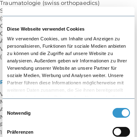
Traumatologie (swiss orthopaedics)
Schweizerische Gesellschaft für Sportmedizin
(SGSM)
Gesellschaft für Arthroskopie und
Diese Webseite verwendet Cookies
Gelenkchirurgie (AGA)
Wir verwenden Cookies, um Inhalte und Anzeigen zu
Ärztegesellschaft Baselland (AeGBL)
personalisieren, Funktionen für soziale Medien anbieten
Verbindung der Schweizer Ärztinnen und Ärzte
zu können und die Zugriffe auf unsere Website zu
(FMH)
analysieren. Außerdem geben wir Informationen zu Ihrer
Verwendung unserer Website an unsere Partner für
soziale Medien, Werbung und Analysen weiter. Unsere
Publikationen
Partner führen diese Informationen möglicherweise mit
weiteren Daten zusammen, die Sie ihnen bereitgestellt
Vogel N, Kaelin R,
Rychen T
, Wendelspiess S,
haben oder die sie im Rahmen Ihrer Nutzung der Dienste
Müller-Gerbl M, Arnold MP. High Expectations
gesammelt haben.
Einwilligungsauswahl
Among Patients Who Have Undergone TKA Do
Notwendig
Not Correlate With Satisfaction. Clin Orthop
Relat Res. 2024 Feb 28. doi:
10.1097/CORR.0000000000003010. Epub ahead
Präferenzen