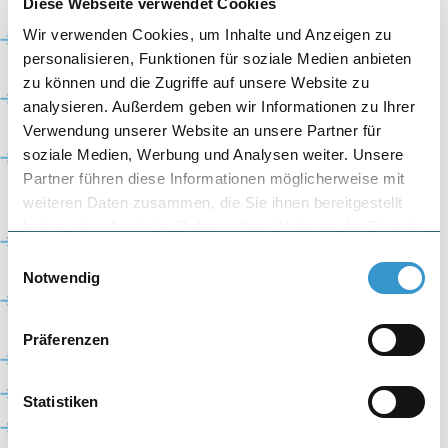
03/2026
Diese Webseite verwendet Cookies
Oberarzt Kantonsspital Baselland (CA Prof.
Wir verwenden Cookies, um Inhalte und Anzeigen zu
personalisieren, Funktionen für soziale Medien anbieten
Hirschmann, Nowakowski) 01/2022-02/2026
zu können und die Zugriffe auf unsere Website zu
Facharzt Lorettokrankenhaus Freiburg i. Br.
analysieren. Außerdem geben wir Informationen zu Ihrer
(CA Dr. Rütschi/Hassel) 01/2018-12/2021
Verwendung unserer Website an unsere Partner für
Assistenzarzt Sana
soziale Medien, Werbung und Analysen weiter. Unsere
Dreifaltigkeitskrankenhaus Köln (CA Prof.
Partner führen diese Informationen möglicherweise mit
Schneider, Dr. Höllriegel 03/2014-10/2016
weiteren Daten zusammen, die Sie ihnen bereitgestellt
haben oder die sie im Rahmen Ihrer Nutzung der Dienste
Schwerpunkttitel spezielle Traumatologie
gesammelt haben.
Einwilligungsauswahl
(FMH) 04/2025
Notwendig
Facharzttitel für Orthopädie und
Traumatologie (D) 08/2020
Präferenzen
Diploma of FIFA Football Medicine 06/2018
ATLS- Provider 11/2015
Statistiken
Medizinstudium Albert-Ludwigs-Universität