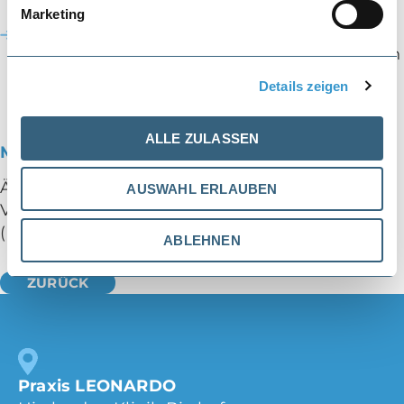
Freiburg 10/2007-11/2013
Marketing
Ausbildung zum staatl. anerkannten
Physiotherapeuten, Phytheras Bad Krozingen
(D) 11/2004-11/2007
Details zeigen
ALLE ZULASSEN
Mitgliedschaften
Ärztegesellschaft Baselland (AeGBL)
AUSWAHL ERLAUBEN
Verbindung der Schweizer Ärztinnen und Ärzte
(FMH)
ABLEHNEN
Praxis LEONARDO