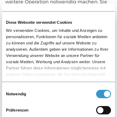
weitere Operation notwendig machen. Sie
sind bei Operationen nie ganz
auszuschliessen, auch wenn sie bei
Fusseingriffen selten sind.
Diese Webseite verwendet Cookies
Zusammengefasst sind dies:
Wir verwenden Cookies, um Inhalte und Anzeigen zu
personalisieren, Funktionen für soziale Medien anbieten
Wundheilungsstörungen
zu können und die Zugriffe auf unsere Website zu
analysieren. Außerdem geben wir Informationen zu Ihrer
Infektionen
Verwendung unserer Website an unsere Partner für
Gefässverletzungen, Nachblutung,
soziale Medien, Werbung und Analysen weiter. Unsere
Bluterguss
Partner führen diese Informationen möglicherweise mit
weiteren Daten zusammen, die Sie ihnen bereitgestellt
Verletzung von anderen Nerven
haben oder die sie im Rahmen Ihrer Nutzung der Dienste
Verletzung von Sehnen
gesammelt haben.
Einwilligungsauswahl
Thrombose, Lungenembolie
Notwendig
Rezidiv (erneutes Auftreten)
Präferenzen
CRPS (Complex Regional Pain Syndrom)