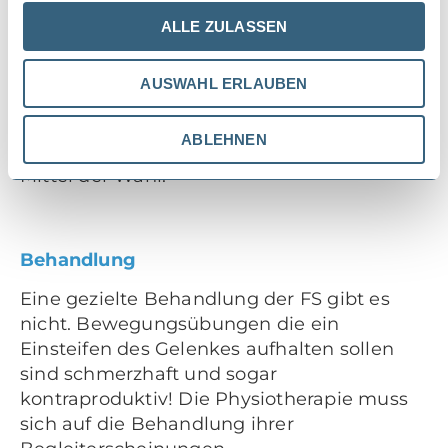
schmerzhafte Bewegungseinschränkung
der Schulter (Sehnenriss, Arthrose, etc.).
ALLE ZULASSEN
Deshalb ist ein normales Röntgenbild
sinnvoll. Im MRI können gelegentlich (vor
AUSWAHL ERLAUBEN
allem im späteren Stadium) indirekte
Zeichen der FS nachgewiesen werden. Zur
ABLEHNEN
Diagnosestellung ist das MRI jedoch nicht
Mittel der Wahl.
Behandlung
Eine gezielte Behandlung der FS gibt es
nicht. Bewegungsübungen die ein
Einsteifen des Gelenkes aufhalten sollen
sind schmerzhaft und sogar
kontraproduktiv! Die Physiotherapie muss
sich auf die Behandlung ihrer