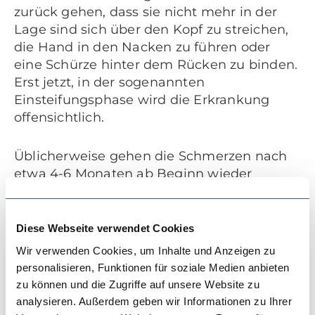
zurück gehen, dass sie nicht mehr in der
Lage sind sich über den Kopf zu streichen,
die Hand in den Nacken zu führen oder
eine Schürze hinter dem Rücken zu binden.
Erst jetzt, in der sogenannten
Einsteifungsphase wird die Erkrankung
offensichtlich.
Üblicherweise gehen die Schmerzen nach
etwa 4-6 Monaten ab Beginn wieder
langsam zurück. Ab jetzt wird die
Erkrankung erträglich, obwohl die
Bewegungseinschränkung noch deutlich
Diese Webseite verwendet Cookies
länger bestehen bleibt. Zeitlich versetzt,
Wir verwenden Cookies, um Inhalte und Anzeigen zu
werden sie dann langsam feststellen, dass
personalisieren, Funktionen für soziale Medien anbieten
sich ihr Bewegungsausmass wieder
zu können und die Zugriffe auf unsere Website zu
verbessert. Sie befinden sich in der
analysieren. Außerdem geben wir Informationen zu Ihrer
Lockerungsphase.