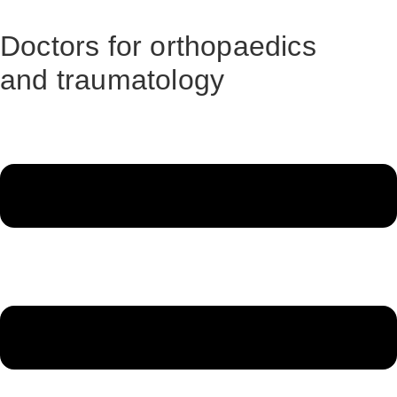
Skip
to
Doctors for orthopaedics
content
and traumatology